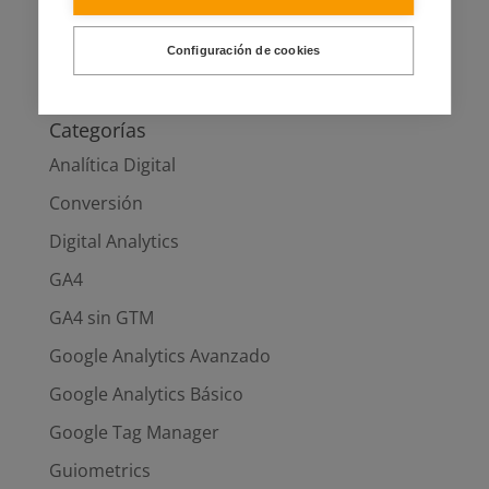
Studio
Cómo limpiar en Looker los nombres de los
Configuración de cookies
PDF con REPLACE () y REGEXP_REPLACE()
Categorías
Analítica Digital
Conversión
Digital Analytics
GA4
GA4 sin GTM
Google Analytics Avanzado
Google Analytics Básico
Google Tag Manager
Guiometrics