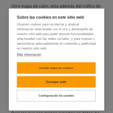
Otro mapa de calor, este además del tráfico de
usuarios activos, muestra la conversión.
Clica
Sobre las cookies en este sitio web
aquí para acceder
.
Usamos cookies para recolectar y analizar
información relacionada con el uso y desempeño de
nuestro sitio web para poder proveer funcionalidades
relacionadas con las redes sociales, y para mejorar y
personalizar adecuadamente el contenido y publicidad
en nuestro sitio web.
Más información
Permitir todas las cookies
Denegar todo
Embudo minimalista Ecommerce de
Configuración de cookies
adquisición de nuevos usuarios