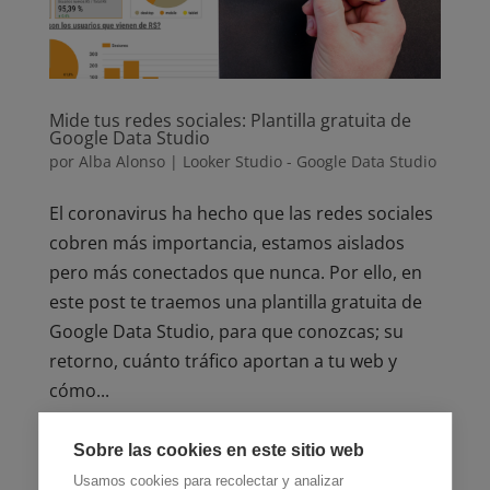
Mide tus redes sociales: Plantilla gratuita de
Google Data Studio
por
Alba Alonso
|
Looker Studio - Google Data Studio
El coronavirus ha hecho que las redes sociales
cobren más importancia, estamos aislados
pero más conectados que nunca. Por ello, en
este post te traemos una plantilla gratuita de
Google Data Studio, para que conozcas; su
retorno, cuánto tráfico aportan a tu web y
cómo...
Sobre las cookies en este sitio web
Usamos cookies para recolectar y analizar