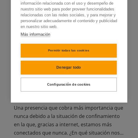
información relacionada con el uso y desempeño de
nuestro sitio web para poder proveer funcionalidades
relacionadas con las redes sociales, y para mejorar y
personalizar adecuadamente el contenido y publicidad
en nuestro sitio web.
Más información
Permitir todas las cookies
Denegar todo
Ante el Coronavirus mejora tu presencia online
por
Alba Alonso
|
Analítica Digital
Configuración de cookies
En este post descubrirás cómo la analítica web
puede ayudarte a mejorar tu presencia online.
Una presencia que cobra más importancia que
nunca debido a la situación de confinamiento
en la que, gracias a internet, estamos más
conectados que nunca. ¿En qué situación nos...